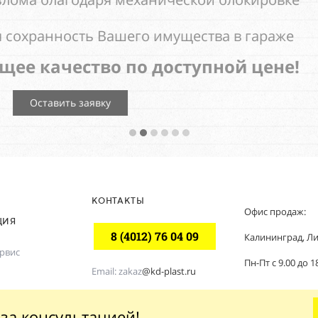
сть Вашего имущества в гараже
ство по доступной цене!
ь заявку
КОНТАКТЫ
Офис продаж:
ЦИЯ
8 (4012) 76 04 09
Калининград, Лит
рвис
Пн-Пт с 9.00 до 1
Email:
zakaz
@kd-plast.ru
за консультацией!