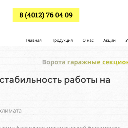
8 (4012) 76 04 09
Главная
Продукция
О нас
Акции
У
Ворота гаражные секционные
льность работы на
годаря механической блокировке